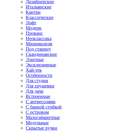
Дизайнерские
Итальянские
Кантри
Классические
Лофт
Модерн
Прованс
Неоклассика
Минимализм
Под старину
Скандинавские
Элитные
Эксклюзивные
Хай-тек
Особенности
Для студии
Для хрущевки
Для дачи
Встроенные
С антресолями
С барной стойкой
С островом
Малогабаритные
Модульные
Скрытые ручки