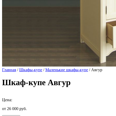
Главная
/
Шкафы-купе
/
Маленькие шкафы-купе
/ Авгур
Шкаф-купе Авгур
Цена:
от 26 000
руб.