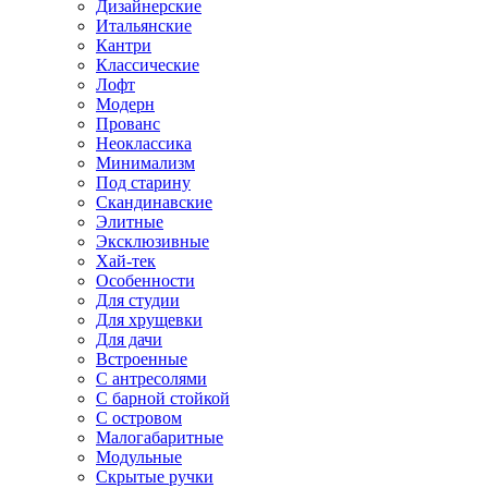
Дизайнерские
Итальянские
Кантри
Классические
Лофт
Модерн
Прованс
Неоклассика
Минимализм
Под старину
Скандинавские
Элитные
Эксклюзивные
Хай-тек
Особенности
Для студии
Для хрущевки
Для дачи
Встроенные
С антресолями
С барной стойкой
С островом
Малогабаритные
Модульные
Скрытые ручки