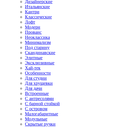
Дизайнерские
Итальянские
Кантри
Классические
Лофт
Модерн
Прованс
Неоклассика
Минимализм
Под старину
Скандинавские
Элитные
Эксклюзивные
Хай-тек
Особенности
Для студии
Для хрущевки
Для дачи
Встроенные
С антресолями
С барной стойкой
С островом
Малогабаритные
Модульные
Скрытые ручки