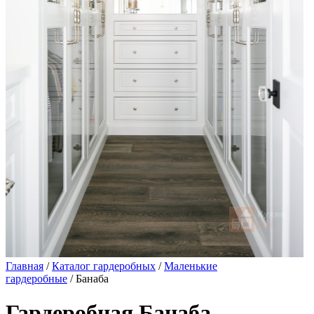
Главная
/
Каталог гардеробных
/
Маленькие
гардеробные
/ Банаба
Гардеробная Банаба