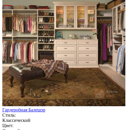
Гардеробная Балешэр
Стиль:
Классический
Цвет: