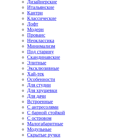
Дизайнерские
Итальянские
Кантри
Классические
Лофт
Модерн
Прованс
Неоклассика
Минимализм
Под старину
Скандинавские
Элитные
Эксклюзивные
Хай-тек
Особенности
Для студии
Для хрущевки
Для дачи
Встроенные
С антресолями
С барной стойкой
С островом
Малогабаритные
Модульные
Скрытые ручки