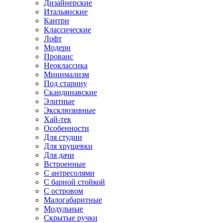
Дизайнерские
Итальянские
Кантри
Классические
Лофт
Модерн
Прованс
Неоклассика
Минимализм
Под старину
Скандинавские
Элитные
Эксклюзивные
Хай-тек
Особенности
Для студии
Для хрущевки
Для дачи
Встроенные
С антресолями
С барной стойкой
С островом
Малогабаритные
Модульные
Скрытые ручки