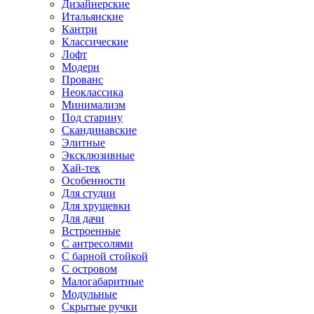
Дизайнерские
Итальянские
Кантри
Классические
Лофт
Модерн
Прованс
Неоклассика
Минимализм
Под старину
Скандинавские
Элитные
Эксклюзивные
Хай-тек
Особенности
Для студии
Для хрущевки
Для дачи
Встроенные
С антресолями
С барной стойкой
С островом
Малогабаритные
Модульные
Скрытые ручки