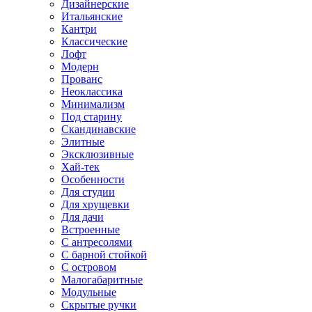
Дизайнерские
Итальянские
Кантри
Классические
Лофт
Модерн
Прованс
Неоклассика
Минимализм
Под старину
Скандинавские
Элитные
Эксклюзивные
Хай-тек
Особенности
Для студии
Для хрущевки
Для дачи
Встроенные
С антресолями
С барной стойкой
С островом
Малогабаритные
Модульные
Скрытые ручки