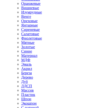
Оранжевые
Вишневые
Изумрудные
Венге
Ореховые
Янтарные
Сиреневые
Салатовые
Фиолетовые
Мятные
Золотые
Синие
Материал
МДФ
Эмаль
Акрил
Береза
Дерево
Дуб
ЛДСП
Массив
Пластик
Шпон
Экошпон
С патиной