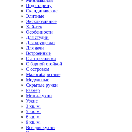
Минимализм
Под старину
Скандинавские
Элитные
Эксклюзивные
Хай-тек
Особенности
Для студии
Для хрущевки
Для дачи
Встроенные
С антресолями
С барной стойкой
С островом
Малогабаритные
Модульные
Скрытые ручки
Размер
Мини-кухни
Узкие
3 кв. м.
5 кв. м.
6 кв. м.
9 кв. м.
Все для кухни