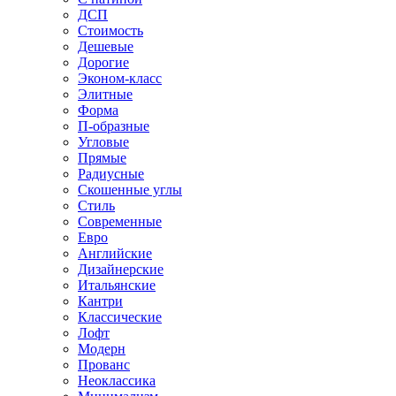
ДСП
Стоимость
Дешевые
Дорогие
Эконом-класс
Элитные
Форма
П-образные
Угловые
Прямые
Радиусные
Скошенные углы
Стиль
Современные
Евро
Английские
Дизайнерские
Итальянские
Кантри
Классические
Лофт
Модерн
Прованс
Неоклассика