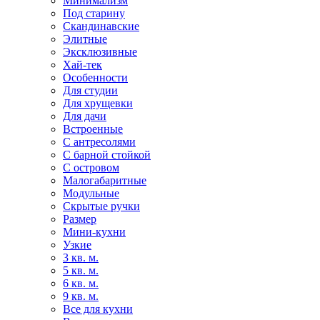
Минимализм
Под старину
Скандинавские
Элитные
Эксклюзивные
Хай-тек
Особенности
Для студии
Для хрущевки
Для дачи
Встроенные
С антресолями
С барной стойкой
С островом
Малогабаритные
Модульные
Скрытые ручки
Размер
Мини-кухни
Узкие
3 кв. м.
5 кв. м.
6 кв. м.
9 кв. м.
Все для кухни