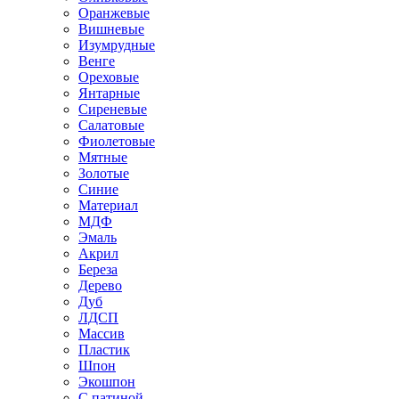
Оранжевые
Вишневые
Изумрудные
Венге
Ореховые
Янтарные
Сиреневые
Салатовые
Фиолетовые
Мятные
Золотые
Синие
Материал
МДФ
Эмаль
Акрил
Береза
Дерево
Дуб
ЛДСП
Массив
Пластик
Шпон
Экошпон
С патиной