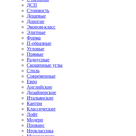
ДСП
Стоимость
Дешевые
Дорогие
Эконом-класс
Элитные
Форма
П-образные
Угловые
Прямые
Радиусные
Скошенные углы
Стиль
Современные
Евро
Английские
Дизайнерские
Итальянские
Кантри
Классические
Лофт
Модерн
Прованс
Неоклассика