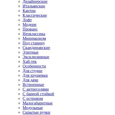
Дизайнерские
Итальянские
Кантри
Классические
Лофт
Модерн
Прованс
Неоклассика
Минимализм
Под старину
Скандинавские
Элитные
Эксклюзивные
Хай-тек
Особенности
Для студии
Для хрущевки
Для дачи
Встроенные
С антресолями
С барной стойкой
С островом
Малогабаритные
Модульные
Скрытые ручки