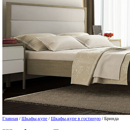
Главная
/
Шкафы-купе
/
Шкафы-купе в гостиную
/ Бринда