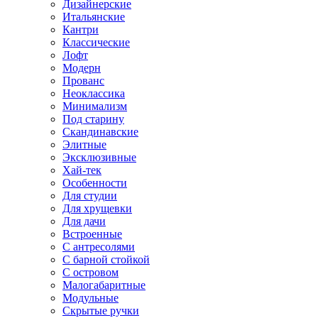
Дизайнерские
Итальянские
Кантри
Классические
Лофт
Модерн
Прованс
Неоклассика
Минимализм
Под старину
Скандинавские
Элитные
Эксклюзивные
Хай-тек
Особенности
Для студии
Для хрущевки
Для дачи
Встроенные
С антресолями
С барной стойкой
С островом
Малогабаритные
Модульные
Скрытые ручки