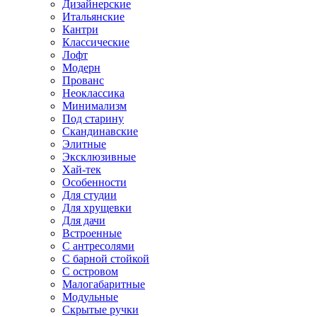
Дизайнерские
Итальянские
Кантри
Классические
Лофт
Модерн
Прованс
Неоклассика
Минимализм
Под старину
Скандинавские
Элитные
Эксклюзивные
Хай-тек
Особенности
Для студии
Для хрущевки
Для дачи
Встроенные
С антресолями
С барной стойкой
С островом
Малогабаритные
Модульные
Скрытые ручки