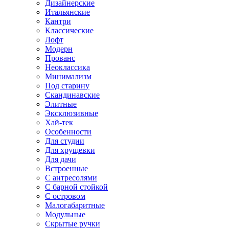
Дизайнерские
Итальянские
Кантри
Классические
Лофт
Модерн
Прованс
Неоклассика
Минимализм
Под старину
Скандинавские
Элитные
Эксклюзивные
Хай-тек
Особенности
Для студии
Для хрущевки
Для дачи
Встроенные
С антресолями
С барной стойкой
С островом
Малогабаритные
Модульные
Скрытые ручки