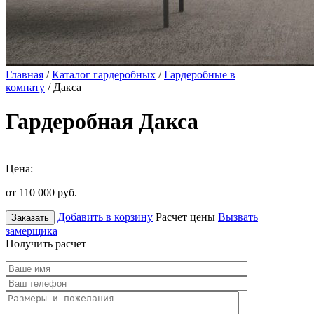
Главная
/
Каталог гардеробных
/
Гардеробные в
комнату
/ Дакса
Гардеробная Дакса
Цена:
от 110 000
руб.
Добавить в корзину
Расчет цены
Вызвать
Заказать
замерщика
Получить расчет