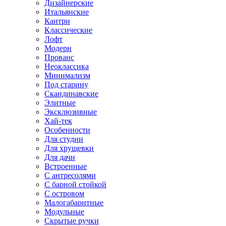
Дизайнерские
Итальянские
Кантри
Классические
Лофт
Модерн
Прованс
Неоклассика
Минимализм
Под старину
Скандинавские
Элитные
Эксклюзивные
Хай-тек
Особенности
Для студии
Для хрущевки
Для дачи
Встроенные
С антресолями
С барной стойкой
С островом
Малогабаритные
Модульные
Скрытые ручки