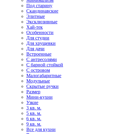
Минимализм
Под старину
Скандинавские
Элитные
Эксклюзивные
Хай-тек
Особенности
Для студии
Для хрущевки
Для дачи
Встроенные
С антресолями
С барной стойкой
С островом
Малогабаритные
Модульные
Скрытые ручки
Размер
Мини-кухни
Узкие
3 кв. м.
5 кв. м.
6 кв. м.
9 кв. м.
Все для кухни