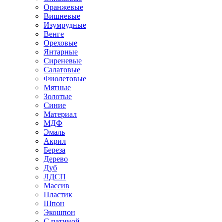
Оранжевые
Вишневые
Изумрудные
Венге
Ореховые
Янтарные
Сиреневые
Салатовые
Фиолетовые
Мятные
Золотые
Синие
Материал
МДФ
Эмаль
Акрил
Береза
Дерево
Дуб
ЛДСП
Массив
Пластик
Шпон
Экошпон
С патиной