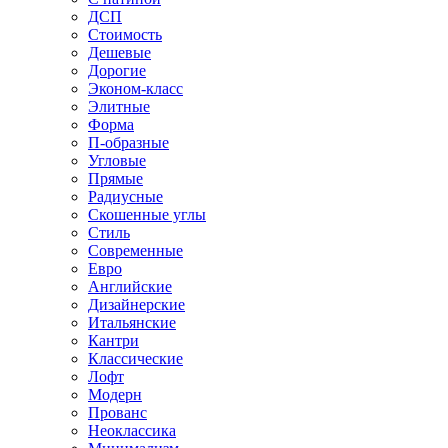
ДСП
Стоимость
Дешевые
Дорогие
Эконом-класс
Элитные
Форма
П-образные
Угловые
Прямые
Радиусные
Скошенные углы
Стиль
Современные
Евро
Английские
Дизайнерские
Итальянские
Кантри
Классические
Лофт
Модерн
Прованс
Неоклассика