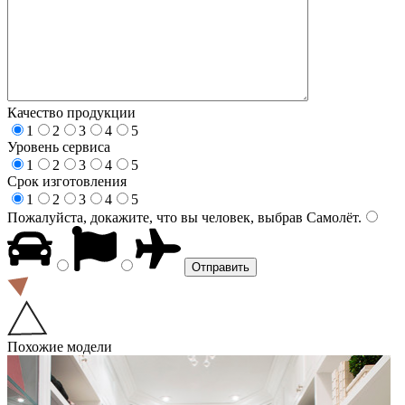
Качество продукции
1
2
3
4
5
Уровень сервиса
1
2
3
4
5
Срок изготовления
1
2
3
4
5
Пожалуйста, докажите, что вы человек, выбрав
Самолёт
.
Похожие модели