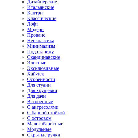
Дизайнерские
Итальянские
Кантри
Классические
Лофт
Модерн
Прованс
Неоклассика
Минимализм
Под старину
Скандинавские
Элитные
Эксклюзивные
Хай-тек
Особенности
Для студии
Для хрущевки
Для дачи
Встроенные
С антресолями
С барной стойкой
С островом
Малогабаритные
Модульные
Скрытые ручки