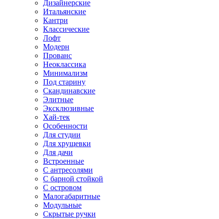
Дизайнерские
Итальянские
Кантри
Классические
Лофт
Модерн
Прованс
Неоклассика
Минимализм
Под старину
Скандинавские
Элитные
Эксклюзивные
Хай-тек
Особенности
Для студии
Для хрущевки
Для дачи
Встроенные
С антресолями
С барной стойкой
С островом
Малогабаритные
Модульные
Скрытые ручки