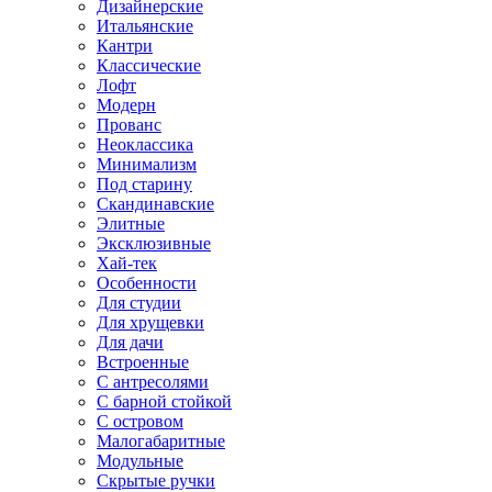
Дизайнерские
Итальянские
Кантри
Классические
Лофт
Модерн
Прованс
Неоклассика
Минимализм
Под старину
Скандинавские
Элитные
Эксклюзивные
Хай-тек
Особенности
Для студии
Для хрущевки
Для дачи
Встроенные
С антресолями
С барной стойкой
С островом
Малогабаритные
Модульные
Скрытые ручки