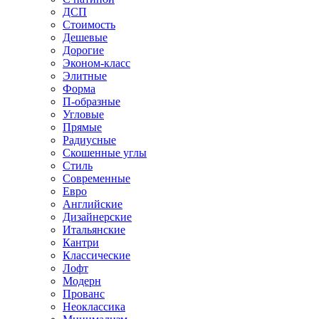
ДСП
Стоимость
Дешевые
Дорогие
Эконом-класс
Элитные
Форма
П-образные
Угловые
Прямые
Радиусные
Скошенные углы
Стиль
Современные
Евро
Английские
Дизайнерские
Итальянские
Кантри
Классические
Лофт
Модерн
Прованс
Неоклассика