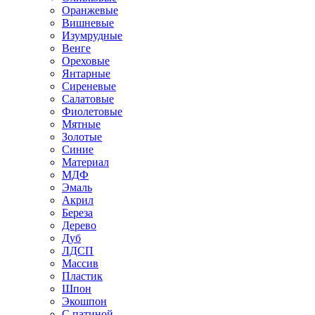
Оранжевые
Вишневые
Изумрудные
Венге
Ореховые
Янтарные
Сиреневые
Салатовые
Фиолетовые
Мятные
Золотые
Синие
Материал
МДФ
Эмаль
Акрил
Береза
Дерево
Дуб
ЛДСП
Массив
Пластик
Шпон
Экошпон
С патиной