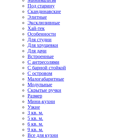
Минимализм
Под старину
Скандинавские
Элитные
Эксклюзивные
Хай-тек
Особенности
Для студии
Для хрущевки
Для дачи
Встроенные
С антресолями
С барной стойкой
С островом
Малогабаритные
Модульные
Скрытые ручки
Размер
Мини-кухни
Узкие
3 кв. м.
5 кв. м.
6 кв. м.
9 кв. м.
Все для кухни