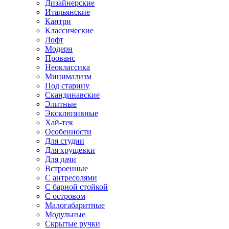
Дизайнерские
Итальянские
Кантри
Классические
Лофт
Модерн
Прованс
Неоклассика
Минимализм
Под старину
Скандинавские
Элитные
Эксклюзивные
Хай-тек
Особенности
Для студии
Для хрущевки
Для дачи
Встроенные
С антресолями
С барной стойкой
С островом
Малогабаритные
Модульные
Скрытые ручки