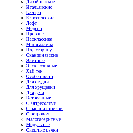
Дизайнерские
Итальянские
Кантри
Классические
Лофт
Модерн
Прованс
Неоклассика
Минимализм
Под старину
Скандинавские
Элитные
Эксклюзивные
Хай-тек
Особенности
Для студии
Для хрущевки
Для дачи
Встроенные
С антресолями
С барной стойкой
С островом
Малогабаритные
Модульные
Скрытые ручки