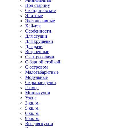
Минимализм
Под старину
Скандинавские
Элитные
Эксклюзивные
Хай-тек
Особенности
Для студии
Для хрущевки
Для дачи
Встроенные
С антресолями
С барной стойкой
С островом
Малогабаритные
Модульные
Скрытые ручки
Размер
Мини-кухни
Узкие
3 кв. м.
5 кв. м.
6 кв. м.
9 кв. м.
Все для кухни