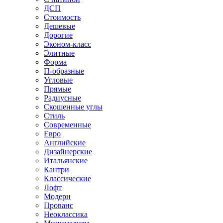
ДСП
Стоимость
Дешевые
Дорогие
Эконом-класс
Элитные
Форма
П-образные
Угловые
Прямые
Радиусные
Скошенные углы
Стиль
Современные
Евро
Английские
Дизайнерские
Итальянские
Кантри
Классические
Лофт
Модерн
Прованс
Неоклассика