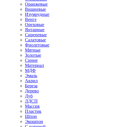
Оранжевые
Вишневые
Изумрудные
Венге
Ореховые
Янтарные
Сиреневые
Салатовые
Фиолетовые
Мятные
Золотые
Синие
Материал
МДФ
Эмаль
Акрил
Береза
Дерево
Дуб
ЛДСП
Массив
Пластик
Шпон
Экошпон
С патиной