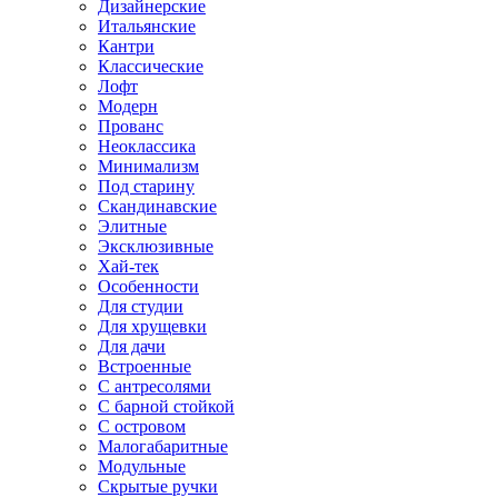
Дизайнерские
Итальянские
Кантри
Классические
Лофт
Модерн
Прованс
Неоклассика
Минимализм
Под старину
Скандинавские
Элитные
Эксклюзивные
Хай-тек
Особенности
Для студии
Для хрущевки
Для дачи
Встроенные
С антресолями
С барной стойкой
С островом
Малогабаритные
Модульные
Скрытые ручки