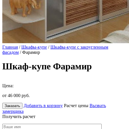
Главная
/
Шкафы-купе
/
Шкафы-купе с закругленным
фасадом
/ Фарамир
Шкаф-купе Фарамир
Цена:
от 46 000
руб.
Добавить в корзину
Расчет цены
Вызвать
Заказать
замерщика
Получить расчет