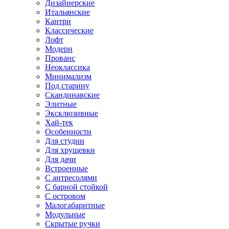
Дизайнерские
Итальянские
Кантри
Классические
Лофт
Модерн
Прованс
Неоклассика
Минимализм
Под старину
Скандинавские
Элитные
Эксклюзивные
Хай-тек
Особенности
Для студии
Для хрущевки
Для дачи
Встроенные
С антресолями
С барной стойкой
С островом
Малогабаритные
Модульные
Скрытые ручки