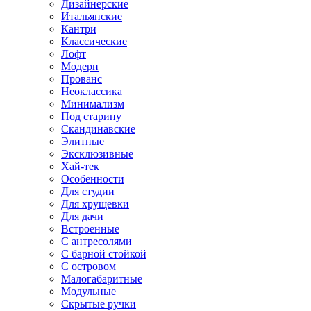
Дизайнерские
Итальянские
Кантри
Классические
Лофт
Модерн
Прованс
Неоклассика
Минимализм
Под старину
Скандинавские
Элитные
Эксклюзивные
Хай-тек
Особенности
Для студии
Для хрущевки
Для дачи
Встроенные
С антресолями
С барной стойкой
С островом
Малогабаритные
Модульные
Скрытые ручки