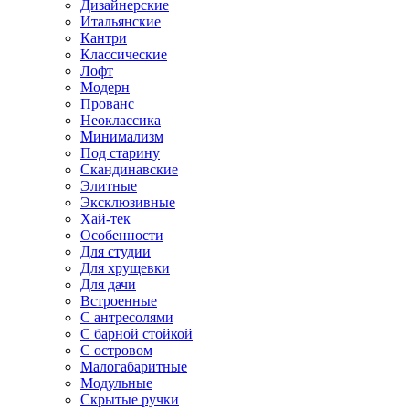
Дизайнерские
Итальянские
Кантри
Классические
Лофт
Модерн
Прованс
Неоклассика
Минимализм
Под старину
Скандинавские
Элитные
Эксклюзивные
Хай-тек
Особенности
Для студии
Для хрущевки
Для дачи
Встроенные
С антресолями
С барной стойкой
С островом
Малогабаритные
Модульные
Скрытые ручки