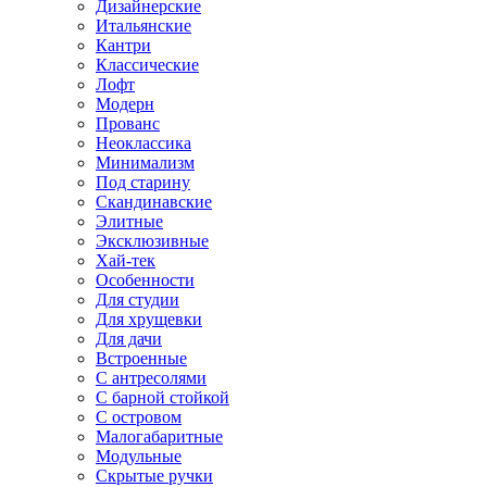
Дизайнерские
Итальянские
Кантри
Классические
Лофт
Модерн
Прованс
Неоклассика
Минимализм
Под старину
Скандинавские
Элитные
Эксклюзивные
Хай-тек
Особенности
Для студии
Для хрущевки
Для дачи
Встроенные
С антресолями
С барной стойкой
С островом
Малогабаритные
Модульные
Скрытые ручки