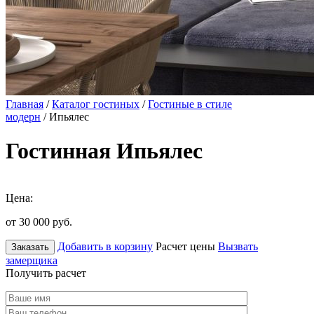
Главная
/
Каталог гостиных
/
Гостиные в стиле
модерн
/ Ипьялес
Гостинная Ипьялес
Цена:
от 30 000
руб.
Добавить в корзину
Расчет цены
Вызвать
Заказать
замерщика
Получить расчет