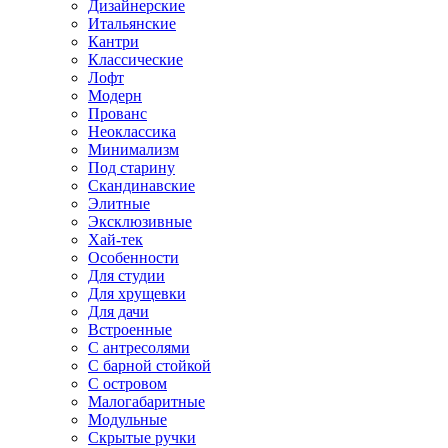
Дизайнерские
Итальянские
Кантри
Классические
Лофт
Модерн
Прованс
Неоклассика
Минимализм
Под старину
Скандинавские
Элитные
Эксклюзивные
Хай-тек
Особенности
Для студии
Для хрущевки
Для дачи
Встроенные
С антресолями
С барной стойкой
С островом
Малогабаритные
Модульные
Скрытые ручки