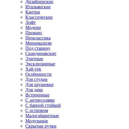
Дизайнерские
Итальянские
Кантри
Классические
Лофт
Модерн
Прованс
Неоклассика
Минимализм
Под старину
Скандинавские
Элитные
Эксклюзивные
Хай-тек
Особенности
Для студии
Для хрущевки
Для дачи
Встроенные
С антресолями
С барной стойкой
С островом
Малогабаритные
Модульные
Скрытые ручки