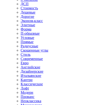
ДСП
Стоимость
Дешевые
Дорогие
Эконом-класс
Элитные
Форма
П-образные
Угловые
Прямые
Радиусные
Скошенные углы
Стиль
Современные
Евро
Английские
Дизайнерские
Итальянские
Кантри
Классические
Лофт
Модерн
Прованс
Неоклассика