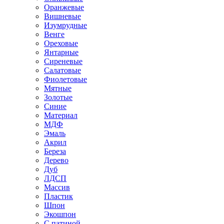
Оранжевые
Вишневые
Изумрудные
Венге
Ореховые
Янтарные
Сиреневые
Салатовые
Фиолетовые
Мятные
Золотые
Синие
Материал
МДФ
Эмаль
Акрил
Береза
Дерево
Дуб
ЛДСП
Массив
Пластик
Шпон
Экошпон
С патиной