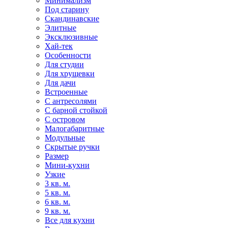
Минимализм
Под старину
Скандинавские
Элитные
Эксклюзивные
Хай-тек
Особенности
Для студии
Для хрущевки
Для дачи
Встроенные
С антресолями
С барной стойкой
С островом
Малогабаритные
Модульные
Скрытые ручки
Размер
Мини-кухни
Узкие
3 кв. м.
5 кв. м.
6 кв. м.
9 кв. м.
Все для кухни