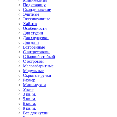
Минимализм
Под старину
Скандинавские
Элитные
Эксклюзивные
Хай-тек
Особенности
Для студии
Для хрущевки
Для дачи
Встроенные
С антресолями
С барной стойкой
С островом
Малогабаритные
Модульные
Скрытые ручки
Размер
Мини-кухни
Узкие
3 кв. м.
5 кв. м.
6 кв. м.
9 кв. м.
Все для кухни