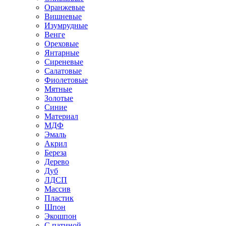
Оранжевые
Вишневые
Изумрудные
Венге
Ореховые
Янтарные
Сиреневые
Салатовые
Фиолетовые
Мятные
Золотые
Синие
Материал
МДФ
Эмаль
Акрил
Береза
Дерево
Дуб
ЛДСП
Массив
Пластик
Шпон
Экошпон
С патиной