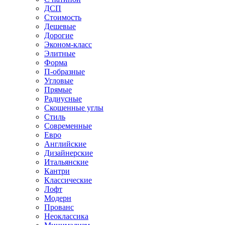
ДСП
Стоимость
Дешевые
Дорогие
Эконом-класс
Элитные
Форма
П-образные
Угловые
Прямые
Радиусные
Скошенные углы
Стиль
Современные
Евро
Английские
Дизайнерские
Итальянские
Кантри
Классические
Лофт
Модерн
Прованс
Неоклассика