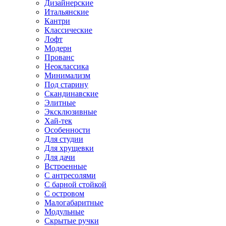
Дизайнерские
Итальянские
Кантри
Классические
Лофт
Модерн
Прованс
Неоклассика
Минимализм
Под старину
Скандинавские
Элитные
Эксклюзивные
Хай-тек
Особенности
Для студии
Для хрущевки
Для дачи
Встроенные
С антресолями
С барной стойкой
С островом
Малогабаритные
Модульные
Скрытые ручки