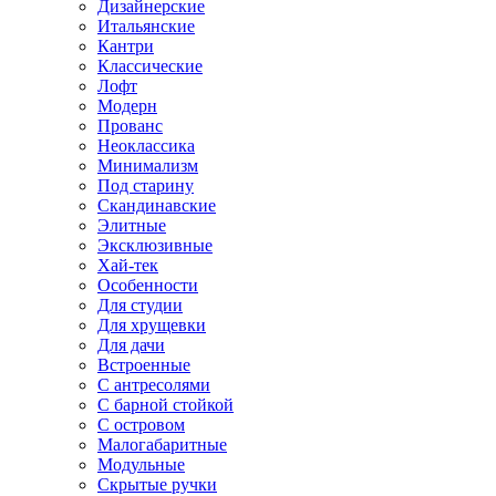
Дизайнерские
Итальянские
Кантри
Классические
Лофт
Модерн
Прованс
Неоклассика
Минимализм
Под старину
Скандинавские
Элитные
Эксклюзивные
Хай-тек
Особенности
Для студии
Для хрущевки
Для дачи
Встроенные
С антресолями
С барной стойкой
С островом
Малогабаритные
Модульные
Скрытые ручки