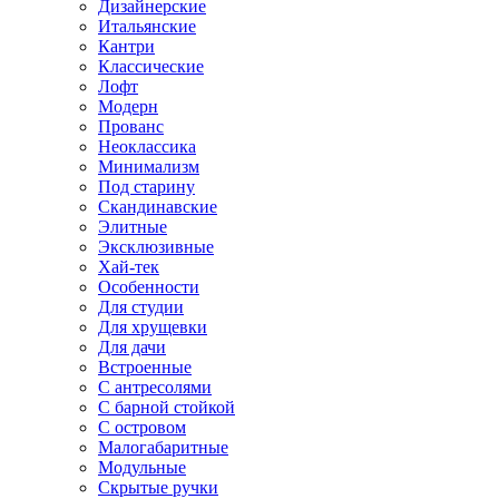
Дизайнерские
Итальянские
Кантри
Классические
Лофт
Модерн
Прованс
Неоклассика
Минимализм
Под старину
Скандинавские
Элитные
Эксклюзивные
Хай-тек
Особенности
Для студии
Для хрущевки
Для дачи
Встроенные
С антресолями
С барной стойкой
С островом
Малогабаритные
Модульные
Скрытые ручки