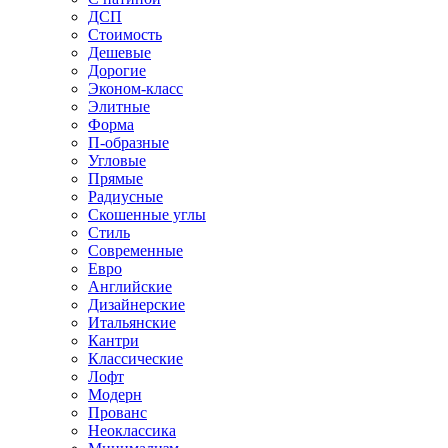
ДСП
Стоимость
Дешевые
Дорогие
Эконом-класс
Элитные
Форма
П-образные
Угловые
Прямые
Радиусные
Скошенные углы
Стиль
Современные
Евро
Английские
Дизайнерские
Итальянские
Кантри
Классические
Лофт
Модерн
Прованс
Неоклассика