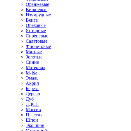
Оранжевые
Вишневые
Изумрудные
Венге
Ореховые
Янтарные
Сиреневые
Салатовые
Фиолетовые
Мятные
Золотые
Синие
Материал
МДФ
Эмаль
Акрил
Береза
Дерево
Дуб
ЛДСП
Массив
Пластик
Шпон
Экошпон
С патиной