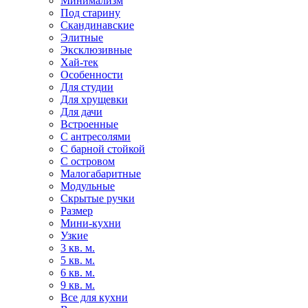
Минимализм
Под старину
Скандинавские
Элитные
Эксклюзивные
Хай-тек
Особенности
Для студии
Для хрущевки
Для дачи
Встроенные
С антресолями
С барной стойкой
С островом
Малогабаритные
Модульные
Скрытые ручки
Размер
Мини-кухни
Узкие
3 кв. м.
5 кв. м.
6 кв. м.
9 кв. м.
Все для кухни