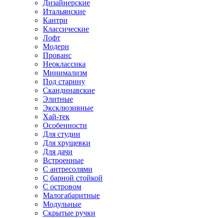
Дизайнерские
Итальянские
Кантри
Классические
Лофт
Модерн
Прованс
Неоклассика
Минимализм
Под старину
Скандинавские
Элитные
Эксклюзивные
Хай-тек
Особенности
Для студии
Для хрущевки
Для дачи
Встроенные
С антресолями
С барной стойкой
С островом
Малогабаритные
Модульные
Скрытые ручки