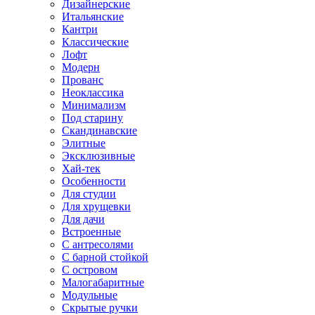
Дизайнерские
Итальянские
Кантри
Классические
Лофт
Модерн
Прованс
Неоклассика
Минимализм
Под старину
Скандинавские
Элитные
Эксклюзивные
Хай-тек
Особенности
Для студии
Для хрущевки
Для дачи
Встроенные
С антресолями
С барной стойкой
С островом
Малогабаритные
Модульные
Скрытые ручки