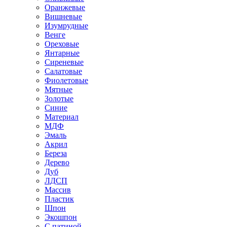
Оранжевые
Вишневые
Изумрудные
Венге
Ореховые
Янтарные
Сиреневые
Салатовые
Фиолетовые
Мятные
Золотые
Синие
Материал
МДФ
Эмаль
Акрил
Береза
Дерево
Дуб
ЛДСП
Массив
Пластик
Шпон
Экошпон
С патиной