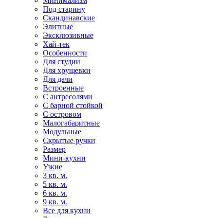
Минимализм
Под старину
Скандинавские
Элитные
Эксклюзивные
Хай-тек
Особенности
Для студии
Для хрущевки
Для дачи
Встроенные
С антресолями
С барной стойкой
С островом
Малогабаритные
Модульные
Скрытые ручки
Размер
Мини-кухни
Узкие
3 кв. м.
5 кв. м.
6 кв. м.
9 кв. м.
Все для кухни