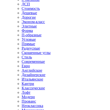
ДСП
Стоимость
Дешевые
Дорогие
Эконом-класс
Элитные
Форма
П-образные
Угловые
Прямые
Радиусные
Скошенные углы
Стиль
Современные
Евро
Английские
Дизайнерские
Итальянские
Кантри
Классические
Лофт
Модерн
Прованс
Неоклассика