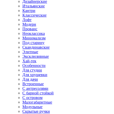
Дизайнерские
Итальянские
Кантри
Классические
Лофт
Модерн
Прованс
Неоклассика
Минимализм
Под старину
Скандинавские
Элитные
Эксклюзивные
Хай-тек
Особенности
Для студии
Для хрущевки
Для дачи
Встроенные
С антресолями
С барной стойкой
С островом
Малогабаритные
Модульные
Скрытые ручки