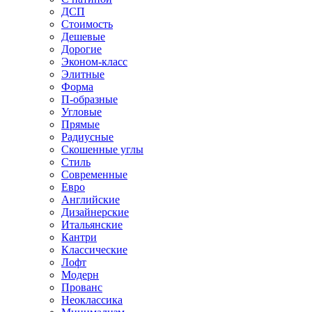
ДСП
Стоимость
Дешевые
Дорогие
Эконом-класс
Элитные
Форма
П-образные
Угловые
Прямые
Радиусные
Скошенные углы
Стиль
Современные
Евро
Английские
Дизайнерские
Итальянские
Кантри
Классические
Лофт
Модерн
Прованс
Неоклассика