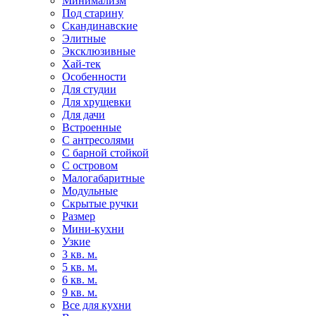
Минимализм
Под старину
Скандинавские
Элитные
Эксклюзивные
Хай-тек
Особенности
Для студии
Для хрущевки
Для дачи
Встроенные
С антресолями
С барной стойкой
С островом
Малогабаритные
Модульные
Скрытые ручки
Размер
Мини-кухни
Узкие
3 кв. м.
5 кв. м.
6 кв. м.
9 кв. м.
Все для кухни