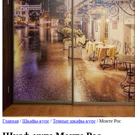
Главная
/
Шкафы-купе
/
Темные шкафы-купе
/ Монте Рос