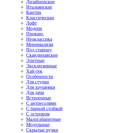
Дизайнерские
Итальянские
Кантри
Классические
Лофт
Модерн
Прованс
Неоклассика
Минимализм
Под старину
Скандинавские
Элитные
Эксклюзивные
Хай-тек
Особенности
Для студии
Для хрущевки
Для дачи
Встроенные
С антресолями
С барной стойкой
С островом
Малогабаритные
Модульные
Скрытые ручки