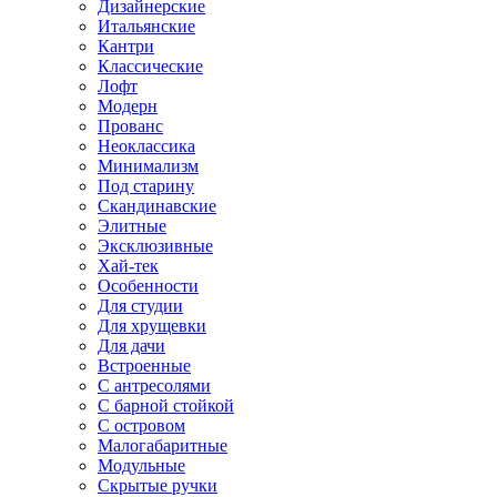
Дизайнерские
Итальянские
Кантри
Классические
Лофт
Модерн
Прованс
Неоклассика
Минимализм
Под старину
Скандинавские
Элитные
Эксклюзивные
Хай-тек
Особенности
Для студии
Для хрущевки
Для дачи
Встроенные
С антресолями
С барной стойкой
С островом
Малогабаритные
Модульные
Скрытые ручки