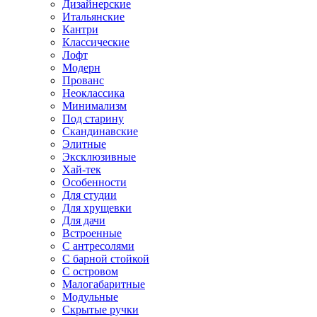
Дизайнерские
Итальянские
Кантри
Классические
Лофт
Модерн
Прованс
Неоклассика
Минимализм
Под старину
Скандинавские
Элитные
Эксклюзивные
Хай-тек
Особенности
Для студии
Для хрущевки
Для дачи
Встроенные
С антресолями
С барной стойкой
С островом
Малогабаритные
Модульные
Скрытые ручки