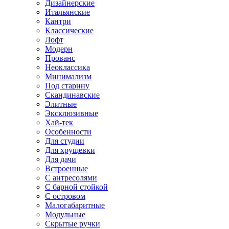
Дизайнерские
Итальянские
Кантри
Классические
Лофт
Модерн
Прованс
Неоклассика
Минимализм
Под старину
Скандинавские
Элитные
Эксклюзивные
Хай-тек
Особенности
Для студии
Для хрущевки
Для дачи
Встроенные
С антресолями
С барной стойкой
С островом
Малогабаритные
Модульные
Скрытые ручки