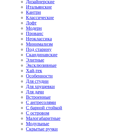
Дизайнерские
Итальянские
Кантри
Классические
Лофт
Модерн
Прованс
Неоклассика
Минимализм
Под старину
Скандинавские
Элитные
Эксклюзивные
Хай-тек
Особенности
Для студии
Для хрущевки
Для дачи
Встроенные
С антресолями
С барной стойкой
С островом
Малогабаритные
Модульные
Скрытые ручки