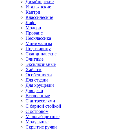
Дизайнерские
Итальянские
Кантри
Классические
Лофт
Модерн
Прованс
Неоклассика
Минимализм
Под старину
Скандинавские
Элитные
Эксклюзивные
Хай-тек
Особенности
Для студии
Для хрущевки
Для дачи
Встроенные
С антресолями
С барной стойкой
С островом
Малогабаритные
Модульные
Скрытые ручки