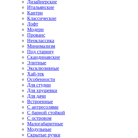
Дизайнерские
Итальянские
Кантри
Классические
Лофт
Модерн
Прованс
Неоклассика
Минимализм
Под старину
Скандинавские
Элитные
Эксклюзивные
Хай-тек
Особенности
Для студии
Для хрущевки
Для дачи
Встроенные
С антресолями
С барной стойкой
С островом
Малогабаритные
Модульные
Скрытые ручки