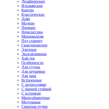
Дизайнерские
Итальянские
Кантри
Классические
Лофт
Модерн
Прованс
Неоклассика
Минимализм
Под старину
Скандинавские
Элитные
Эксклюзивные
Хай-тек
Особенности
Для студии
Для хрущевки
Для дачи
Встроенные
С антресолями
С барной стойкой
С островом
Малогабаритные
Модульные
Скрытые ручки