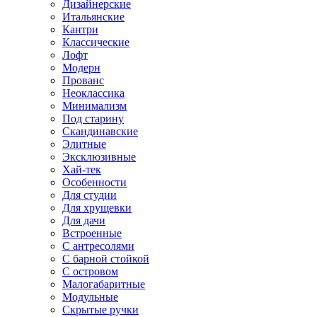
Дизайнерские
Итальянские
Кантри
Классические
Лофт
Модерн
Прованс
Неоклассика
Минимализм
Под старину
Скандинавские
Элитные
Эксклюзивные
Хай-тек
Особенности
Для студии
Для хрущевки
Для дачи
Встроенные
С антресолями
С барной стойкой
С островом
Малогабаритные
Модульные
Скрытые ручки