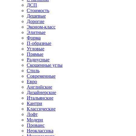
ДСП
Стоимость
Дешевые
Дорогие
Эконом-класс
Элитные
Форма
П-образные
Угловые
Прямые
Радиусные
Скошенные углы
Стиль
Современные
Евро
Английские
Дизайнерские
Итальянские
Кантри
Классические
Лофт
Модерн
Прованс
Неоклассика