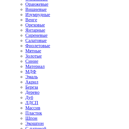
Оранжевые
Вишневые
Изумрудные
Венге
Ореховые
Янтарные
Сиреневые
Салатовые
Фиолетовые
Мятные
Золотые
Синие
Материал
МДФ
Эмаль
Акрил
Береза
Дерево
Дуб
ЛДСП
Массив
Пластик
Шпон
Экошпон
С патиной