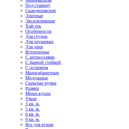
Минимализм
Под старину
Скандинавские
Элитные
Эксклюзивные
Хай-тек
Особенности
Для студии
Для хрущевки
Для дачи
Встроенные
С антресолями
С барной стойкой
С островом
Малогабаритные
Модульные
Скрытые ручки
Размер
Мини-кухни
Узкие
3 кв. м.
5 кв. м.
6 кв. м.
9 кв. м.
Все для кухни